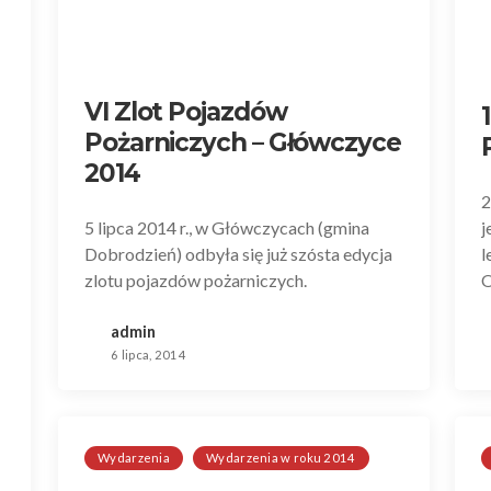
VI Zlot Pojazdów
Pożarniczych – Główczyce
2014
2
5 lipca 2014 r., w Główczycach (gmina
j
Dobrodzień) odbyła się już szósta edycja
l
zlotu pojazdów pożarniczych.
O
admin
6 lipca, 2014
Wydarzenia
Wydarzenia w roku 2014