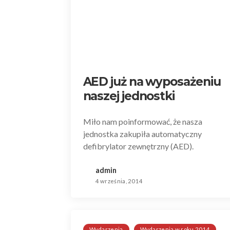
AED już na wyposażeniu
naszej jednostki
Miło nam poinformować, że nasza
jednostka zakupiła automatyczny
defibrylator zewnętrzny (AED).
admin
4 września, 2014
Wydarzenia
Wydarzenia w roku 2014