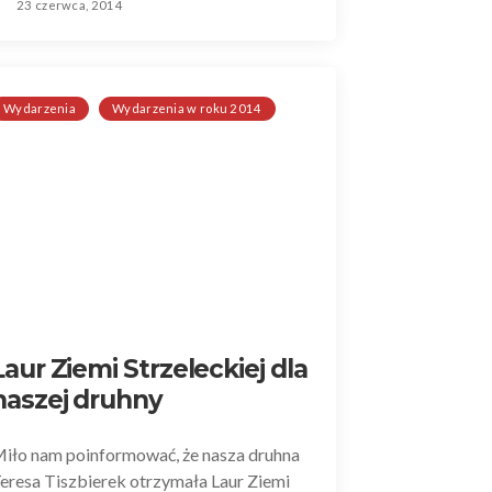
23 czerwca, 2014
Wydarzenia
Wydarzenia w roku 2014
Laur Ziemi Strzeleckiej dla
naszej druhny
iło nam poinformować, że nasza druhna
eresa Tiszbierek otrzymała Laur Ziemi